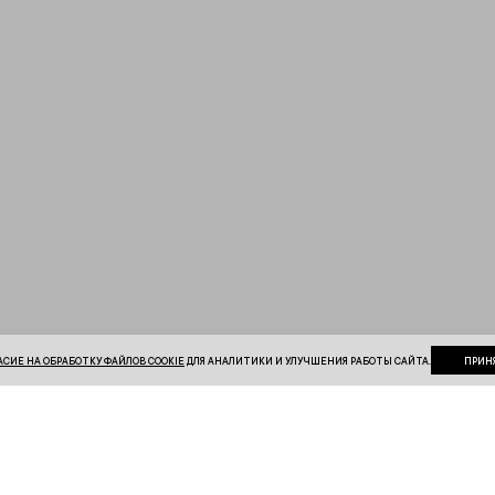
АСИЕ НА ОБРАБОТКУ ФАЙЛОВ COOKIE
ДЛЯ АНАЛИТИКИ И УЛУЧШЕНИЯ РАБОТЫ САЙТА.
ПРИН