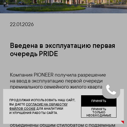
22.01.2026
Введена в эксплуатацию первая
очередь PRIDE
Компания PIONEER получила разрешение
на ввод в эксплуатацию первой очереди
премиального семейного жилого квартала
PRIDE на Полковой улице.
ПРОДОЛЖАЯ ИСПОЛЬЗОВАТЬ НАШ САЙТ,
ПРИНЯТЬ
ВЫ ДАЕТЕ
СОГЛАСИЕ НА ОБРАБОТКУ
В двух корпусах размещено 910 квартир
ФАЙЛОВ COOKIE
ДЛЯ АНАЛИТИКИ
ПРИНЯТЬ
с готовой дизайнерской отделкой и без нее
ТОЛЬКО
И УЛУЧШЕНИЯ РАБОТЫ САЙТА.
НЕОБХОДИМЫЕ
общей площадью более 66 тыс. кв. м. Здания
объединены общим стилобатом с подземным