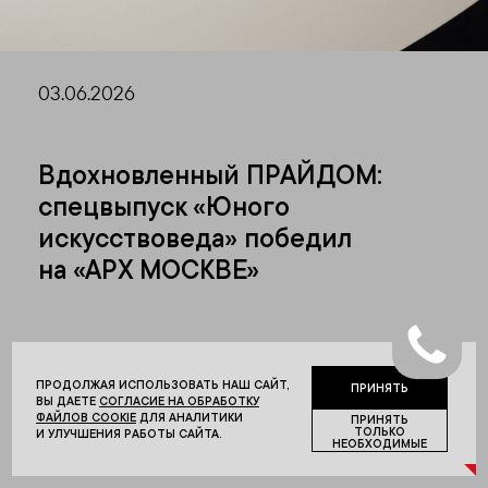
03.06.2026
Вдохновленный ПРАЙДОМ:
спецвыпуск «Юного
искусствоведа» победил
на «АРХ МОСКВЕ»
Специальный номер детского журнала «Юный
искусствовед» об архитектуре,
ПРОДОЛЖАЯ ИСПОЛЬЗОВАТЬ НАШ САЙТ,
ПРИНЯТЬ
подготовленный под патронажем компании
ВЫ ДАЕТЕ
СОГЛАСИЕ НА ОБРАБОТКУ
PIONEER, стал победителем книжной премии
ФАЙЛОВ COOKIE
ДЛЯ АНАЛИТИКИ
ПРИНЯТЬ
ТОЛЬКО
И УЛУЧШЕНИЯ РАБОТЫ САЙТА.
«АРХ МОСКВА» в номинации «Лучшее детское
НЕОБХОДИМЫЕ
издание по архитектуре и дизайну».