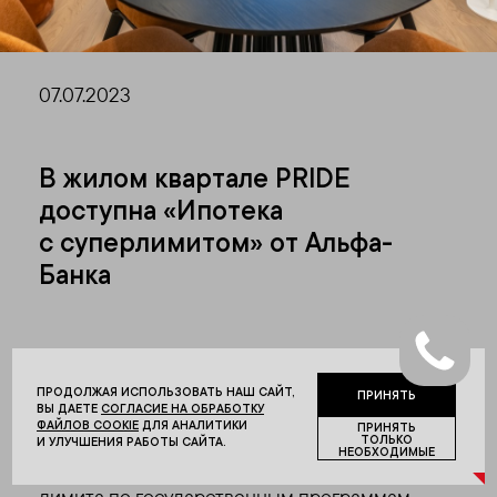
07.07.2023
В жилом квартале PRIDE
доступна «Ипотека
с суперлимитом» от Альфа-
Банка
Компания PIONEER и АО «Альфа-Банк»
запустили новую программу кредитования
ПРОДОЛЖАЯ ИСПОЛЬЗОВАТЬ НАШ САЙТ,
ПРИНЯТЬ
«Ипотека с суперлимитом» (комбо-ипотека)
ВЫ ДАЕТЕ
СОГЛАСИЕ НА ОБРАБОТКУ
для покупателей квартир в жилом квартале
ФАЙЛОВ COOKIE
ДЛЯ АНАЛИТИКИ
ПРИНЯТЬ
ТОЛЬКО
И УЛУЧШЕНИЯ РАБОТЫ САЙТА.
PRIDE. Главная особенность предложения –
НЕОБХОДИМЫЕ
возможность увеличения стандартного
лимита по государственным программам