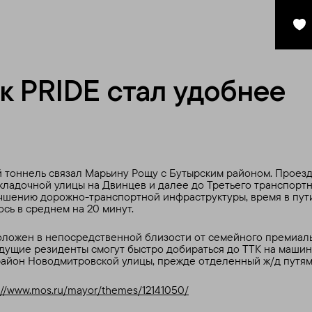
к PRIDE стал удобнее
тоннель связал Марьину Рощу с Бутырским районом. Проезд
кладочной улицы на Двинцев и далее до Третьего транспортн
чшению дорожно-транспортной инфраструктуры, время в пут
сь в среднем на 20 минут.
ложен в непосредственной близости от семейного премиаль
дущие резиденты смогут быстро добираться до ТТК на маши
район Новодмитровской улицы, прежде отделенный ж/д путям
://www.mos.ru/mayor/themes/12141050/