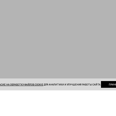
АСИЕ НА ОБРАБОТКУ ФАЙЛОВ COOKIE
ДЛЯ АНАЛИТИКИ И УЛУЧШЕНИЯ РАБОТЫ САЙТА.
ПРИН