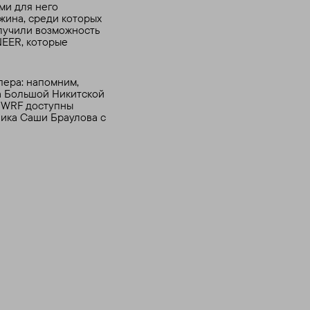
ми для него
жина, среди которых
олучили возможность
NEER, которые
пера: напомним,
а Большой Никитской
в WRF доступны
ника Саши Браулова с