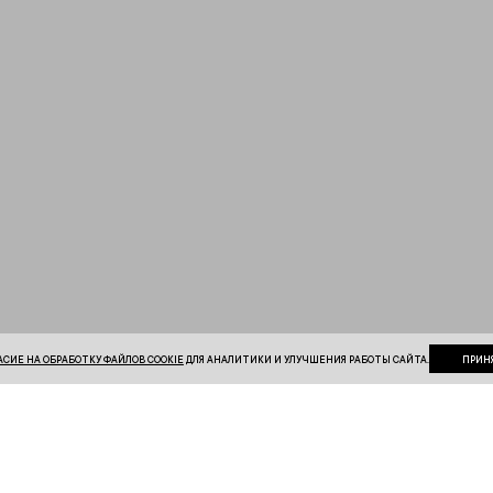
АСИЕ НА ОБРАБОТКУ ФАЙЛОВ COOKIE
ДЛЯ АНАЛИТИКИ И УЛУЧШЕНИЯ РАБОТЫ САЙТА.
ПРИН