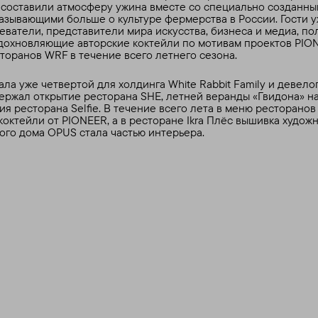
составили атмосферу ужина вместе со специально созданны
азывающими больше о культуре фермерства в России. Гости у
еватели, представители мира искусства, бизнеса и медиа, п
дохновляющие авторские коктейли по мотивам проектов PIO
торанов WRF в течение всего летнего сезона.
ла уже четвертой для холдинга White Rabbit Family и девело
ржал открытие ресторана SHE, летней веранды «Гвидона» н
ия ресторана Selfie. В течение всего лета в меню ресторано
коктейли от PIONEER, а в ресторане Ikra Плёс вышивка худож
го дома OPUS стала частью интерьера.