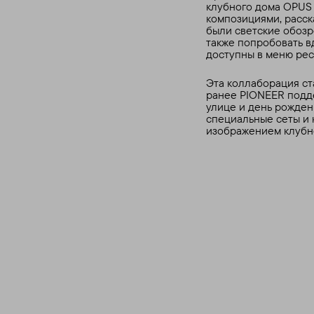
клубного дома OPUS 
композициями, расск
были светские обозр
также попробовать в
доступны в меню рес
Эта коллаборация ста
ранее PIONEER подде
улице и день рожден
специальные сеты и 
изображением клубно