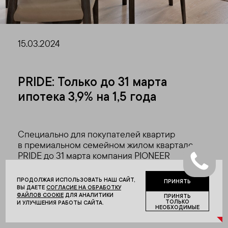
15.03.2024
PRIDE: Только до 31 марта
ипотека 3,9% на 1,5 года
Специально для покупателей квартир
в премиальном семейном жилом квартале
PRIDE до 31 марта компания PIONEER
запустила акцию «Ипотека 3,9% на 1,5 года».
ПРОДОЛЖАЯ ИСПОЛЬЗОВАТЬ НАШ САЙТ,
ПРИНЯТЬ
ВЫ ДАЕТЕ
СОГЛАСИЕ НА ОБРАБОТКУ
Сниженная ставка доступна на первые годы
ФАЙЛОВ COOKIE
ДЛЯ АНАЛИТИКИ
ПРИНЯТЬ
кредитования по льготной программе.
ТОЛЬКО
И УЛУЧШЕНИЯ РАБОТЫ САЙТА.
НЕОБХОДИМЫЕ
Первоначальный взнос – от 30%.