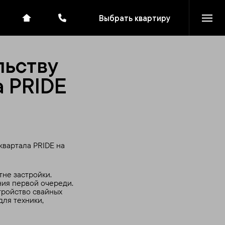
Выбрать квартиру
льству
а PRIDE
квартала PRIDE на
не застройки.
ния первой очереди.
тройство свайных
для техники,