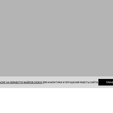
АСИЕ НА ОБРАБОТКУ ФАЙЛОВ COOKIE
ДЛЯ АНАЛИТИКИ И УЛУЧШЕНИЯ РАБОТЫ САЙТА.
ПРИН