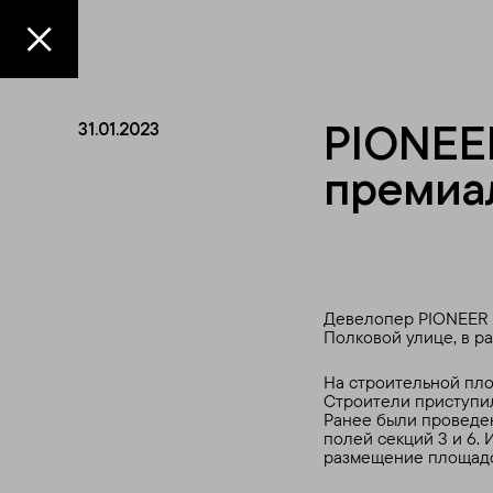
PIONEER
31.01.2023
премиал
Девелопер PIONEER п
Полковой улице, в р
На строительной пло
Строители приступил
Ранее были проведен
полей секций 3 и 6.
размещение площадо