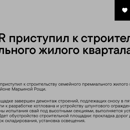
 приступил к строите
ьного жилого квартал
риступил к строительству семейного премиального жилого 
айоне Марьиной Рощи.
щадке завершен демонтаж строений, подлежащих сносу в пят
и к разработке котлована и устройству шпунтового огражде
ы испытания свай под высотными секциями, выполняется ус
 Идет обустройство строительной площадки: прокладка дорог 
к складирования, установка освещения.