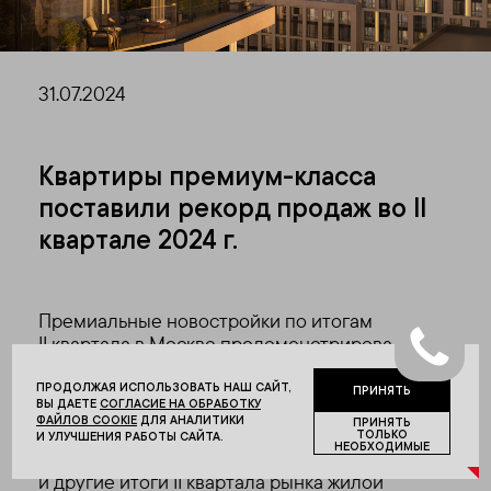
31.07.2024
Квартиры премиум-класса
поставили рекорд продаж во II
квартале 2024 г.
Премиальные новостройки по итогам
II квартала в Москве продемонстрировали
рекордные продажи: девелоперы
реализовали 86,5 тыс. кв. м жилья премиум-
ПРОДОЛЖАЯ ИСПОЛЬЗОВАТЬ НАШ САЙТ,
ПРИНЯТЬ
ВЫ ДАЕТЕ
СОГЛАСИЕ НА ОБРАБОТКУ
класса, что на 27% больше показателя
ФАЙЛОВ COOKIE
ДЛЯ АНАЛИТИКИ
ПРИНЯТЬ
I квартала 2024 года и на 90% выше
ТОЛЬКО
И УЛУЧШЕНИЯ РАБОТЫ САЙТА.
НЕОБХОДИМЫЕ
аналогичного периода 2023 года. Эти
и другие итоги II квартала рынка жилой