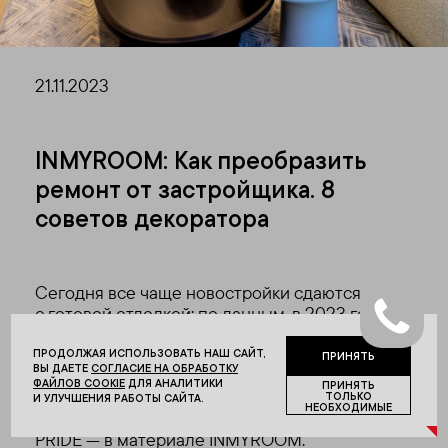
21.11.2023
INMYROOM: Как преобразить
ремонт от застройщика. 8
советов декоратора
Сегодня все чаще новостройки сдаются
с готовой отделкой: по данным, в 2023 году
в Москве застройщики в бизнес-сегменте
продают в экспозиции 15,4% квартир
ПРОДОЛЖАЯ ИСПОЛЬЗОВАТЬ НАШ САЙТ,
ПРИНЯТЬ
ВЫ ДАЕТЕ
СОГЛАСИЕ НА ОБРАБОТКУ
с отделкой, и 15,9% — в премиум-классе.
ФАЙЛОВ COOKIE
ДЛЯ АНАЛИТИКИ
ПРИНЯТЬ
О деталях в интерьере на примере
ТОЛЬКО
И УЛУЧШЕНИЯ РАБОТЫ САЙТА.
НЕОБХОДИМЫЕ
премиального семейного жилого квартал
PRIDE — в материале INMYROOM.