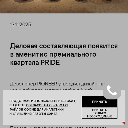
13.11.2025
Деловая составляющая появится
в аменитис премиального
квартала PRIDE
Девелопер PIONEER утвердил дизайн-проект
деловой зоны в приватной клубной
инфраструктуре, которая будет доступна
только для резидентов и разместится
ПРОДОЛЖАЯ ИСПОЛЬЗОВАТЬ НАШ САЙТ,
ПРИНЯТЬ
ВЫ ДАЕТЕ
СОГЛАСИЕ НА ОБРАБОТКУ
в первой очереди семейного квартала PRIDE
ФАЙЛОВ COOKIE
ДЛЯ АНАЛИТИКИ
ПРИНЯТЬ
на первом этаже секции 10.
ТОЛЬКО
И УЛУЧШЕНИЯ РАБОТЫ САЙТА.
НЕОБХОДИМЫЕ